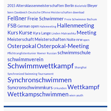
2015
Altersklassenmeisterschaften
Berlin
Bleyer
Bielefeld
bonn
Davidovich
Deutsche Offene Meisterschaften
download
Felßner
Freie Schwimmer
Freie Schwimmer Bochum
Hallenmeeting
FSB
German open
Halemeeting
Kurs
Kurse
Meeting
Kyra
Lange
Linden
Matryoshka
Meisterschaft
Meisterschaften
Nolte
nrw
open
Osterpokal
Osterpokal-Meeting
schwimmschule
Pflichtranglistentunier
Rovner
Russian
schwimmverein
Schwimmwettkampf
Shanghai
Synchronized Swimming Tournament
Synchronschwimmen
Wettkampf
Syncronschwimmkurs
Urkunden
Wettkampschwimmen
wien
youth