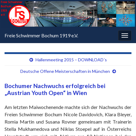
Freie Schwimmer Bochum 1919 e.V.
Navi
umsc
Hallenmeeting 2015 – DOWNLOAD´s
Deutsche Offene Meisterschaften in München
Bochumer Nachwuchs erfolgreich bei
„Austrian Youth Open“ in Wien
Am letzten Maiwochenende machte sich der Nachwuchs der
Freien Schwimmer Bochum Nicole Davidovich, Klara Bleyer,
Romia Martin und Susana Rovner gemeinsam mit Trainerin
Stella Mukhamedova und Niklas Stoepel auf in Österreichs