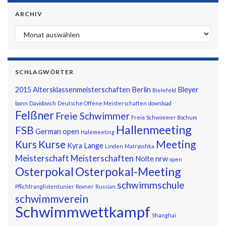
ARCHIV
Archiv
SCHLAGWÖRTER
2015
Altersklassenmeisterschaften
Berlin
Bleyer
Bielefeld
bonn
Davidovich
Deutsche Offene Meisterschaften
download
Felßner
Freie Schwimmer
Freie Schwimmer Bochum
Hallenmeeting
FSB
German open
Halemeeting
Kurs
Kurse
Meeting
Kyra
Lange
Linden
Matryoshka
Meisterschaft
Meisterschaften
Nolte
nrw
open
Osterpokal
Osterpokal-Meeting
schwimmschule
Pflichtranglistentunier
Rovner
Russian
schwimmverein
Schwimmwettkampf
Shanghai