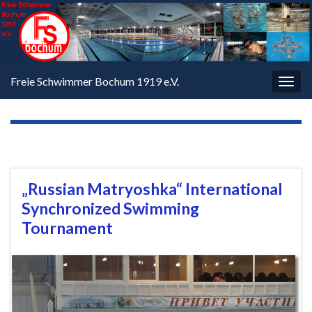
Freie Schwimmer Bochum 1919 e.V.
Navi
umsc
SCHLAGWORT:
MATRYOSHKA
„Russian Matryoshka“ International
Synchronized Swimming
Tournament