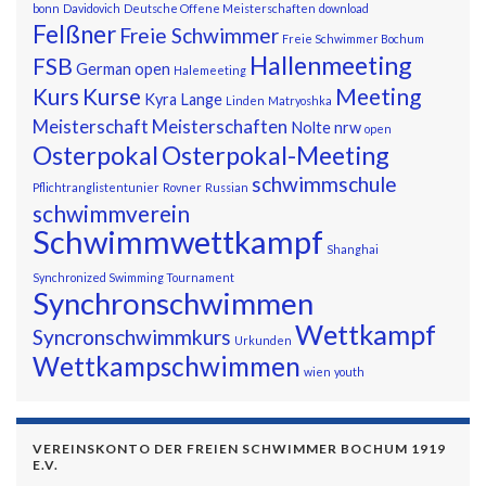
bonn
Davidovich
Deutsche Offene Meisterschaften
download
Felßner
Freie Schwimmer
Freie Schwimmer Bochum
Hallenmeeting
FSB
German open
Halemeeting
Kurs
Kurse
Meeting
Kyra
Lange
Linden
Matryoshka
Meisterschaft
Meisterschaften
Nolte
nrw
open
Osterpokal
Osterpokal-Meeting
schwimmschule
Pflichtranglistentunier
Rovner
Russian
schwimmverein
Schwimmwettkampf
Shanghai
Synchronized Swimming Tournament
Synchronschwimmen
Wettkampf
Syncronschwimmkurs
Urkunden
Wettkampschwimmen
wien
youth
VEREINSKONTO DER FREIEN SCHWIMMER BOCHUM 1919
E.V.