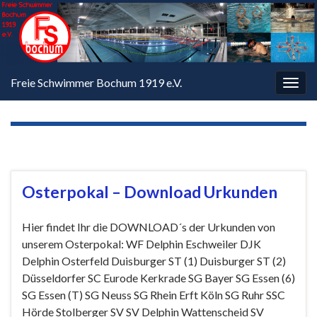
Freie Schwimmer Bochum 1919 e.V.
Navi
umsc
SCHLAGWORT:
URKUNDEN
Osterpokal – Download Urkunden
Hier findet Ihr die DOWNLOAD´s der Urkunden von
unserem Osterpokal: WF Delphin Eschweiler DJK
Delphin Osterfeld Duisburger ST (1) Duisburger ST (2)
Düsseldorfer SC Eurode Kerkrade SG Bayer SG Essen (6)
SG Essen (T) SG Neuss SG Rhein Erft Köln SG Ruhr SSC
Hörde Stolberger SV SV Delphin Wattenscheid SV