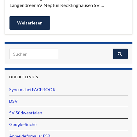
Langendreer SV Neptun Recklinghausen SV …
Weiterlesen
Search for:
DIREKTLINK´S
Syncros bei FACEBOOK
DSV
SV Südwestfalen
Google-Suche
Anmeldeformular FSB