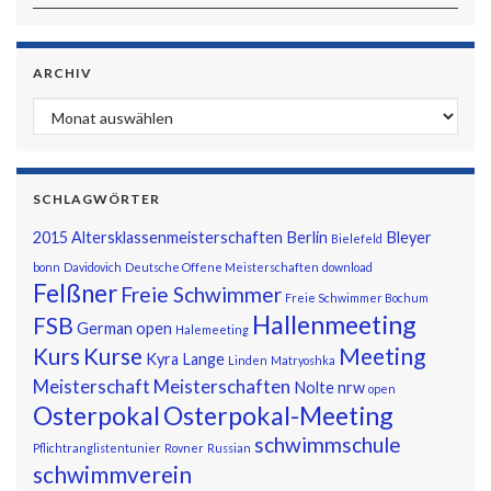
ARCHIV
Archiv
SCHLAGWÖRTER
2015
Altersklassenmeisterschaften
Berlin
Bleyer
Bielefeld
bonn
Davidovich
Deutsche Offene Meisterschaften
download
Felßner
Freie Schwimmer
Freie Schwimmer Bochum
Hallenmeeting
FSB
German open
Halemeeting
Kurs
Kurse
Meeting
Kyra
Lange
Linden
Matryoshka
Meisterschaft
Meisterschaften
Nolte
nrw
open
Osterpokal
Osterpokal-Meeting
schwimmschule
Pflichtranglistentunier
Rovner
Russian
schwimmverein