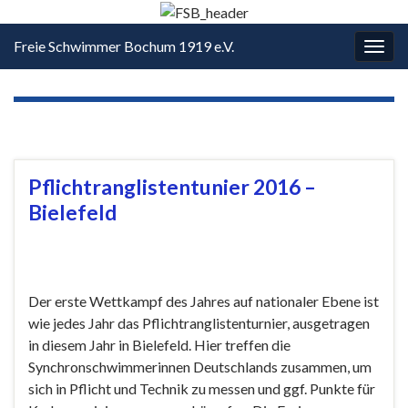
Freie Schwimmer Bochum 1919 e.V.
Navi
umsc
SCHLAGWORT:
BIELEFELD
Pflichtranglistentunier 2016 –
Bielefeld
Der erste Wettkampf des Jahres auf nationaler Ebene ist
wie jedes Jahr das Pflichtranglistenturnier, ausgetragen
in diesem Jahr in Bielefeld. Hier treffen die
Synchronschwimmerinnen Deutschlands zusammen, um
sich in Pflicht und Technik zu messen und ggf. Punkte für