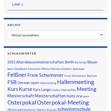
LINK´s
ARCHIV
Archiv
SCHLAGWÖRTER
2015
Altersklassenmeisterschaften
Berlin
Bleyer
Bielefeld
bonn
Davidovich
Deutsche Offene Meisterschaften
download
Felßner
Freie Schwimmer
Freie Schwimmer Bochum
Hallenmeeting
FSB
German open
Halemeeting
Kurs
Kurse
Meeting
Kyra
Lange
Linden
Matryoshka
Meisterschaft
Meisterschaften
Nolte
nrw
open
Osterpokal
Osterpokal-Meeting
schwimmschule
Pflichtranglistentunier
Rovner
Russian