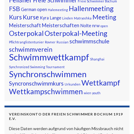
Freie Schwimmer
Freie Schwimmer Bochum
Hallenmeeting
FSB
German open
Halemeeting
Kurs
Kurse
Meeting
Kyra
Lange
Linden
Matryoshka
Meisterschaft
Meisterschaften
Nolte
nrw
open
Osterpokal
Osterpokal-Meeting
schwimmschule
Pflichtranglistentunier
Rovner
Russian
schwimmverein
Schwimmwettkampf
Shanghai
Synchronized Swimming Tournament
Synchronschwimmen
Wettkampf
Syncronschwimmkurs
Urkunden
Wettkampschwimmen
wien
youth
VEREINSKONTO DER FREIEN SCHWIMMER BOCHUM 1919
E.V.
Diese Daten werden aufgrund von häufigen Missbrauch nicht