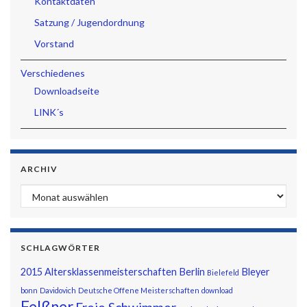
Kontaktdaten
Satzung / Jugendordnung
Vorstand
Verschiedenes
Downloadseite
LINK´s
ARCHIV
Archiv
SCHLAGWÖRTER
2015
Altersklassenmeisterschaften
Berlin
Bleyer
Bielefeld
bonn
Davidovich
Deutsche Offene Meisterschaften
download
Felßner