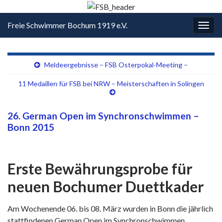
Freie Schwimmer Bochum 1919 e.V.
Navi
umsc
Meldeergebnisse – FSB Osterpokal-Meeting –
11 Medaillen für FSB bei NRW – Meisterschaften in Solingen
26. German Open im Synchronschwimmen –
Bonn 2015
Erste Bewährungsprobe für
neuen Bochumer Duettkader
Am Wochenende 06. bis 08. März wurden in Bonn die jährlich
stattfindenen German Open im Synchronschwimmen