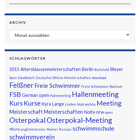
ARCHIV
Archiv
SCHLAGWÖRTER
2015
Altersklassenmeisterschaften
Berlin
Bleyer
Bielefeld
bonn
Davidovich
Deutsche Offene Meisterschaften
download
Felßner
Freie Schwimmer
Freie Schwimmer Bochum
Hallenmeeting
FSB
German open
Halemeeting
Kurs
Kurse
Meeting
Kyra
Lange
Linden
Matryoshka
Meisterschaft
Meisterschaften
Nolte
nrw
open
Osterpokal
Osterpokal-Meeting
schwimmschule
Pflichtranglistentunier
Rovner
Russian
schwimmverein