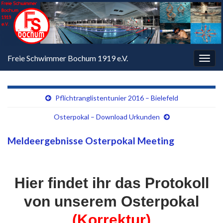
Freie Schwimmer Bochum 1919 e.V.
Navi
umsc
Pflichtranglistentunier 2016 – Bielefeld
Osterpokal – Download Urkunden
Meldeergebnisse Osterpokal Meeting
Hier findet ihr das Protokoll
von unserem Osterpokal
(Korrektur)