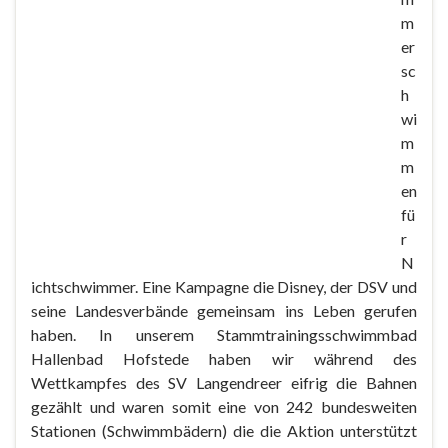
m
er
sc
h
wi
m
m
en
fü
r
N
ichtschwimmer. Eine Kampagne die Disney, der DSV und
seine Landesverbände gemeinsam ins Leben gerufen
haben. In unserem Stammtrainingsschwimmbad
Hallenbad Hofstede haben wir während des
Wettkampfes des SV Langendreer eifrig die Bahnen
gezählt und waren somit eine von 242 bundesweiten
Stationen (Schwimmbädern) die die Aktion unterstützt