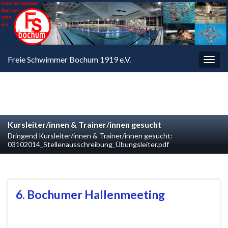
Freie Schwimmer Bochum 1919 e.V.
Navi
umsc
Kursleiter/innen & Trainer/innen gesucht
Dringend Kursleiter/innen & Trainer/innen gesucht:
03102014_Stellenausschreibung_Übungsleiter.pdf
6. Bochumer Hallenmeeting