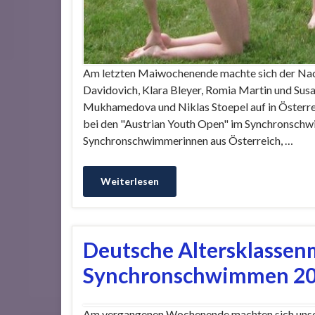
Am letzten Maiwochenende machte sich der Na
Davidovich, Klara Bleyer, Romia Martin und Sus
Mukhamedova und Niklas Stoepel auf in Österre
bei den "Austrian Youth Open" im Synchronschw
Synchronschwimmerinnen aus Österreich, …
Weiterlesen
Deutsche Altersklassen
Synchronschwimmen 2
Am vergangenen Wochenende machten sich unse