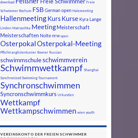
Felßner
Freie Schwimmer
download
Freie
FSB
German open
Schwimmer Bochum
Halemeeting
Hallenmeeting
Kurs
Kurse
Kyra
Lange
Meeting
Meisterschaft
Linden
Matryoshka
Meisterschaften
Nolte
nrw
open
Osterpokal
Osterpokal-Meeting
Pflichtranglistentunier
Rovner
Russian
schwimmverein
schwimmschule
Schwimmwettkampf
Shanghai
Synchronized Swimming Tournament
Synchronschwimmen
Syncronschwimmkurs
Urkunden
Wettkampf
Wettkampschwimmen
wien
youth
VEREINSKONTO DER FREIEN SCHWIMMER