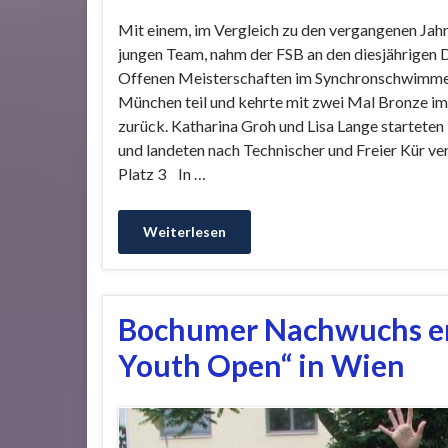
Mit einem, im Vergleich zu den vergangenen Jahr
jungen Team, nahm der FSB an den diesjährigen
Offenen Meisterschaften im Synchronschwimme
München teil und kehrte mit zwei Mal Bronze i
zurück. Katharina Groh und Lisa Lange starteten
und landeten nach Technischer und Freier Kür ve
Platz 3 In …
Weiterlesen
Bochumer Nachwuchs erf
Youth Open“ in Wien