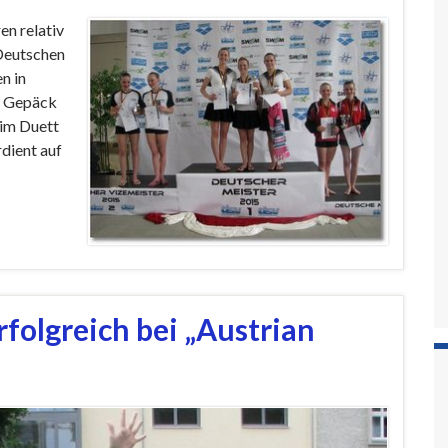
en relativ
 Deutschen
n in
m Gepäck
 im Duett
rdient auf
olgreich bei „Austrian